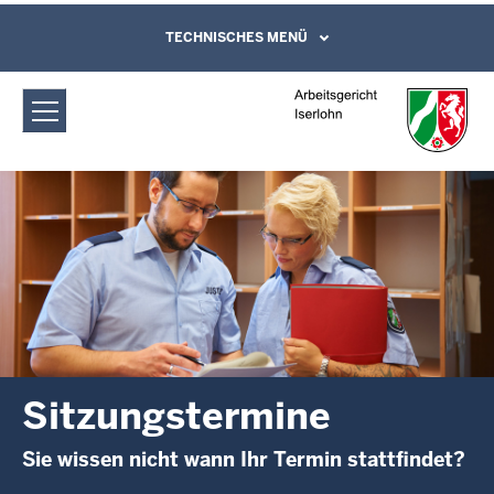
Direkt zum Inhalt
Arbeitsgericht Iserlohn:
TECHNISCHES MENÜ
Leichte Sprache, Gebärdensprachenvideo
und Kontaktformular
Sitzungstermine
Sitzungstermine
Sie wissen nicht wann Ihr Termin stattfindet?