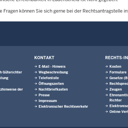
e Fragen können Sie sich gerne bei der Rechtsantragstelle i
KONTAKT
RECHTS-I
E-Mail - Hinweis
Kosten
h Güterichter
Wegbeschreibung
Formulare
ilung
Telefonliste
Gesetze (
Öffnungszeiten
Rechtspre
zhinweise der
Nachtbriefkasten
Zeugen
Presse
Ehrenamtli
Richter
Impressum
Elektronis
Elektronischer Rechtsverkehr
Online-Ver