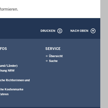
nformieren.
DRUCKEN
NACH OBEN
NFOS
SERVICE
Übersicht
Suche
Bund/Länder)
chung NRW
che Richterinnen und
che Kostenmarke
fahren