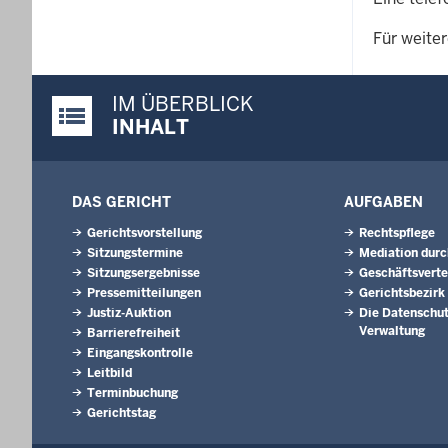
Für weiter
IM ÜBERBLICK
Justiz-Portal im Überblick:
INHALT
DAS GERICHT
AUFGABEN
Gerichtsvorstellung
Rechtspflege
Sitzungstermine
Mediation durc
Sitzungsergebnisse
Geschäftsverte
Pressemitteilungen
Gerichtsbezirk
Justiz-Auktion
Die Datenschut
Verwaltung
Barrierefreiheit
Eingangskontrolle
Leitbild
Terminbuchung
Gerichtstag