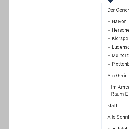
Der Geric
Halver
Hersche
Kierspe
Lüdens
Meiner
Pletten
Am Gerich
im Amts
Raum E 
statt.
Alle Schri
Eine telef