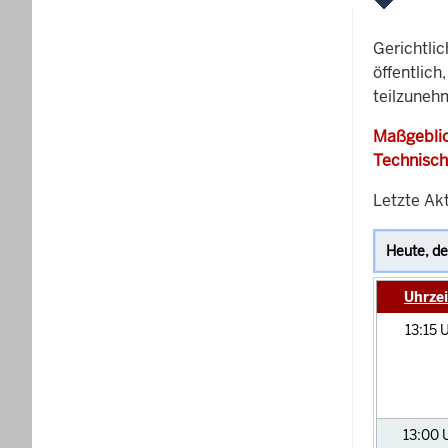
Gerichtli
öffentlich
teilzunehm
Maßgeblic
Technisch
Letzte Akt
Uhrzei
13:15
U
13:00