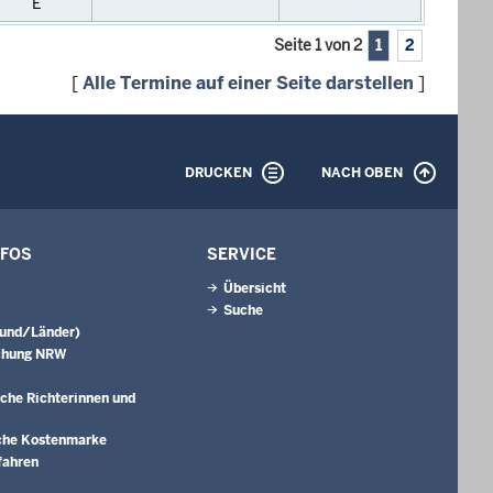
E
Seite 1 von 2
1
2
[
Alle Termine auf einer Seite darstellen
]
DRUCKEN
NACH OBEN
NFOS
SERVICE
Übersicht
Suche
Bund/Länder)
chung NRW
che Richterinnen und
che Kostenmarke
fahren