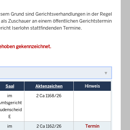
esem Grund sind Gerichtsverhandlungen in der Regel
it als Zuschauer an einem öffentlichen Gerichtstermin
ericht Iserlohn stattfindenden Termine.
gehoben gekennzeichnet.
Saal
Aktenzeichen
Hinweis
im
2 Ca 1168/26
mtsgericht
udenscheid
E
im
2 Ca 1162/26
Termin