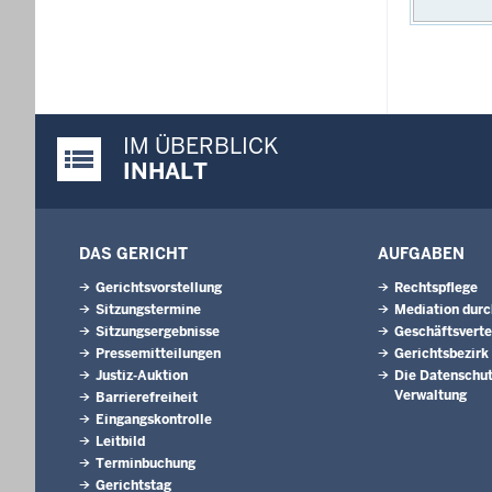
IM ÜBERBLICK
Justiz-Portal im Überblick:
INHALT
DAS GERICHT
AUFGABEN
Gerichtsvorstellung
Rechtspflege
Sitzungstermine
Mediation durc
Sitzungsergebnisse
Geschäftsverte
Pressemitteilungen
Gerichtsbezirk
Justiz-Auktion
Die Datenschut
Verwaltung
Barrierefreiheit
Eingangskontrolle
Leitbild
Terminbuchung
Gerichtstag